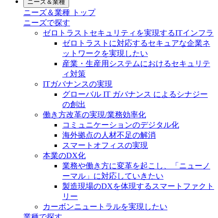
ニーズ＆業種
ニーズ＆業種 トップ
ニーズで探す
ゼロトラストセキュリティを実現するITインフラ
ゼロトラストに対応するセキュアな企業ネ
ットワークを実現したい
産業・生産用システムにおけるセキュリテ
ィ対策
ITガバナンスの実現
グローバル IT ガバナンス によるシナジー
の創出
働き方改革の実現/業務効率化
コミュニケーションのデジタル化
海外拠点の人材不足の解消
スマートオフィスの実現
本業のDX化
業務や働き方に変革を起こし、「ニューノ
ーマル」に対応していきたい
製造現場のDXを体現するスマートファクト
リー
カーボンニュートラルを実現したい
業種で探す