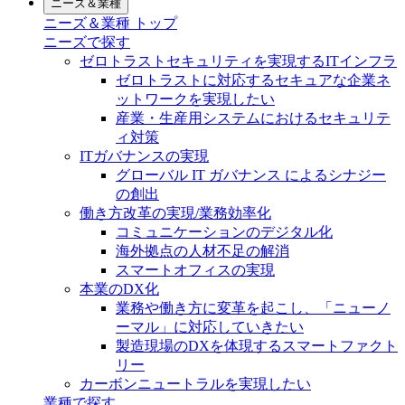
ニーズ＆業種
ニーズ＆業種 トップ
ニーズで探す
ゼロトラストセキュリティを実現するITインフラ
ゼロトラストに対応するセキュアな企業ネ
ットワークを実現したい
産業・生産用システムにおけるセキュリテ
ィ対策
ITガバナンスの実現
グローバル IT ガバナンス によるシナジー
の創出
働き方改革の実現/業務効率化
コミュニケーションのデジタル化
海外拠点の人材不足の解消
スマートオフィスの実現
本業のDX化
業務や働き方に変革を起こし、「ニューノ
ーマル」に対応していきたい
製造現場のDXを体現するスマートファクト
リー
カーボンニュートラルを実現したい
業種で探す