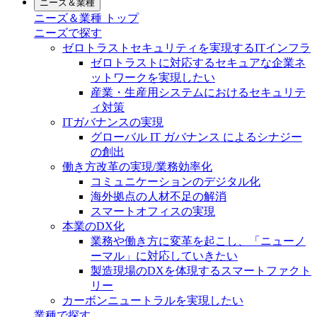
ニーズ＆業種
ニーズ＆業種 トップ
ニーズで探す
ゼロトラストセキュリティを実現するITインフラ
ゼロトラストに対応するセキュアな企業ネ
ットワークを実現したい
産業・生産用システムにおけるセキュリテ
ィ対策
ITガバナンスの実現
グローバル IT ガバナンス によるシナジー
の創出
働き方改革の実現/業務効率化
コミュニケーションのデジタル化
海外拠点の人材不足の解消
スマートオフィスの実現
本業のDX化
業務や働き方に変革を起こし、「ニューノ
ーマル」に対応していきたい
製造現場のDXを体現するスマートファクト
リー
カーボンニュートラルを実現したい
業種で探す