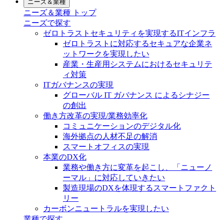
ニーズ＆業種
ニーズ＆業種 トップ
ニーズで探す
ゼロトラストセキュリティを実現するITインフラ
ゼロトラストに対応するセキュアな企業ネ
ットワークを実現したい
産業・生産用システムにおけるセキュリテ
ィ対策
ITガバナンスの実現
グローバル IT ガバナンス によるシナジー
の創出
働き方改革の実現/業務効率化
コミュニケーションのデジタル化
海外拠点の人材不足の解消
スマートオフィスの実現
本業のDX化
業務や働き方に変革を起こし、「ニューノ
ーマル」に対応していきたい
製造現場のDXを体現するスマートファクト
リー
カーボンニュートラルを実現したい
業種で探す