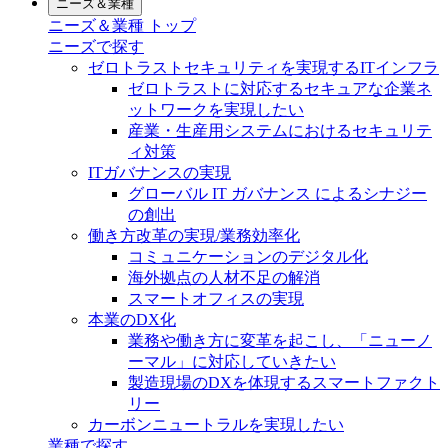
ニーズ＆業種
ニーズ＆業種 トップ
ニーズで探す
ゼロトラストセキュリティを実現するITインフラ
ゼロトラストに対応するセキュアな企業ネ
ットワークを実現したい
産業・生産用システムにおけるセキュリテ
ィ対策
ITガバナンスの実現
グローバル IT ガバナンス によるシナジー
の創出
働き方改革の実現/業務効率化
コミュニケーションのデジタル化
海外拠点の人材不足の解消
スマートオフィスの実現
本業のDX化
業務や働き方に変革を起こし、「ニューノ
ーマル」に対応していきたい
製造現場のDXを体現するスマートファクト
リー
カーボンニュートラルを実現したい
業種で探す