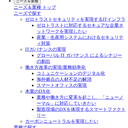
ニーズ＆業種
ニーズ＆業種 トップ
ニーズで探す
ゼロトラストセキュリティを実現するITインフラ
ゼロトラストに対応するセキュアな企業ネ
ットワークを実現したい
産業・生産用システムにおけるセキュリテ
ィ対策
ITガバナンスの実現
グローバル IT ガバナンス によるシナジー
の創出
働き方改革の実現/業務効率化
コミュニケーションのデジタル化
海外拠点の人材不足の解消
スマートオフィスの実現
本業のDX化
業務や働き方に変革を起こし、「ニューノ
ーマル」に対応していきたい
製造現場のDXを体現するスマートファクト
リー
カーボンニュートラルを実現したい
業種で探す