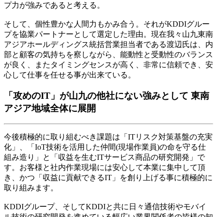
プ力が強みであると考える。
そして、個性豊かな人間力もかみ合う。それがKDDIグルー
プを協業パートナーとして選定した理由。現在我々山九東南
アジアホールディングス統括営業担当者である渡辺氏は、内
部と顧客の気持ちを察しながら、能動性と受動性のバランス
が良く、またタイミングセンスが高く、非常に信頼でき、安
心して仕事を任せる事が出来ている。
「攻めのIT」が山九の他社にない強みとして 東南
アジア地域全体に展開
今後積極的に取り組むべき課題は「ITリスク対策基盤の充実
化」、「IoT技術を活用した仲間(現場作業員)の命を守る仕
組み造り」と「収益を生むITサービス商品の研究開発」で
す。お客様と社内作業現場には安心して本業に集中して頂
き、かつ「収益に貢献できるIT」を創り上げる事に積極的に
取り組みます。
KDDIグループ、そしてKDDIと共に日々通信技術やモバイ
ル技術の研究開発を進めている幅広い業界関係者の皆様の知