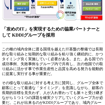
「攻めのIT」を実現するための協業パートナーと
して KDDIグループを採用
この種の域内全体に渡る国境を越えたIT基盤の整備では長期
的な取り組みと短期的な取り組みを粘り強く継続的に、かつ
タイミング良く実施していく必要がある。また、ある国での
成功事例、失敗事例をグループ内で共有し、次の他国での取
り組みに活かす事で作業生産性と品質を高める努力を能動的
に提案し実行する事が重要だ。
その様な取り組みに対する考え方に賛同し、グループ全体で
顧客にとって最適な「タイミング」を意識しながら、顧客の
長期的目標を見失わず、人が入れ替わっても脈々と受け継ぎ
ながら１つ１つの課題を確実クリアしていくグループ力が必
要だ。これが出来るのがKDDIグループであり、域内グルー