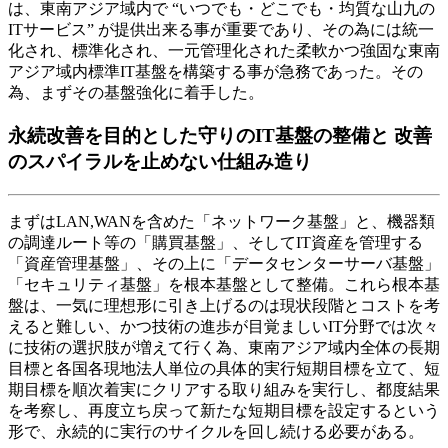
は、東南アジア域内で “いつでも・どこでも・均質な山九の
ITサービス” が提供出来る事が重要であり、その為には統一
化され、標準化され、一元管理化された柔軟かつ強固な東南
アジア域内標準IT基盤を構築する事が急務であった。その
為、まずその基盤強化に着手した。
永続改善を目的とした守りのIT基盤の整備と 改善
のスパイラルを止めない仕組み造り
まずはLAN,WANを含めた「ネットワーク基盤」と、機器類
の調達ルート等の「購買基盤」、そしてIT資産を管理する
「資産管理基盤」、その上に「データセンターサーバ基盤」
「セキュリティ基盤」を根本基盤として整備。これら根本基
盤は、一気に理想形に引き上げるのは現状段階とコストを考
えると難しい、かつ技術の進歩が目覚ましいIT分野では次々
に技術の選択肢が増えて行く為、東南アジア域内全体の長期
目標と各国各現地法人単位の具体的実行短期目標を立て、短
期目標を順次着実にクリアする取り組みを実行し、都度結果
を考察し、再度立ち戻って新たな短期目標を設定するという
形で、永続的に実行のサイクルを回し続ける必要がある。