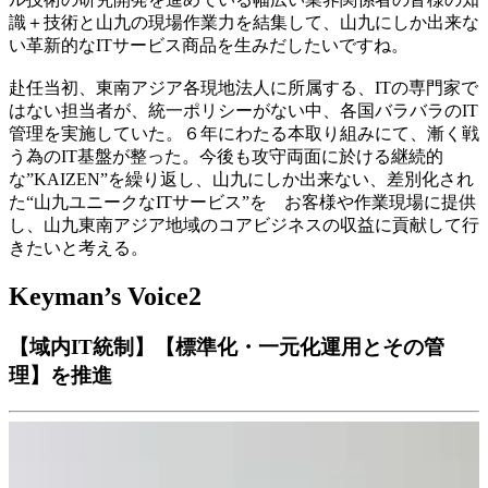
識＋技術と山九の現場作業力を結集して、山九にしか出来な
い革新的なITサービス商品を生みだしたいですね。
赴任当初、東南アジア各現地法人に所属する、ITの専門家で
はない担当者が、統一ポリシーがない中、各国バラバラのIT
管理を実施していた。６年にわたる本取り組みにて、漸く戦
う為のIT基盤が整った。今後も攻守両面に於ける継続的
な”KAIZEN”を繰り返し、山九にしか出来ない、差別化され
た“山九ユニークなITサービス”を お客様や作業現場に提供
し、山九東南アジア地域のコアビジネスの収益に貢献して行
きたいと考える。
Keyman’s Voice2
【域内IT統制】【標準化・一元化運用とその管
理】を推進