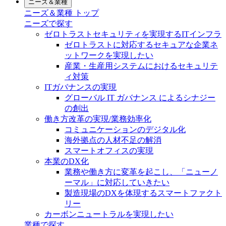
ニーズ＆業種
ニーズ＆業種 トップ
ニーズで探す
ゼロトラストセキュリティを実現するITインフラ
ゼロトラストに対応するセキュアな企業ネ
ットワークを実現したい
産業・生産用システムにおけるセキュリテ
ィ対策
ITガバナンスの実現
グローバル IT ガバナンス によるシナジー
の創出
働き方改革の実現/業務効率化
コミュニケーションのデジタル化
海外拠点の人材不足の解消
スマートオフィスの実現
本業のDX化
業務や働き方に変革を起こし、「ニューノ
ーマル」に対応していきたい
製造現場のDXを体現するスマートファクト
リー
カーボンニュートラルを実現したい
業種で探す