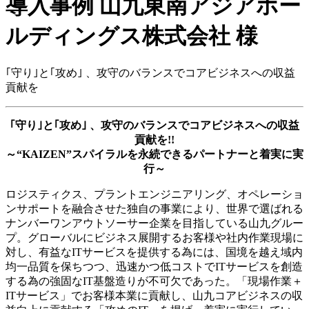
導入事例
山九東南アジアホー
ルディングス株式会社 様
｢守り｣と｢攻め｣ 、攻守のバランスでコアビジネスへの収益
貢献を
｢守り｣と｢攻め｣ 、攻守のバランスでコアビジネスへの収益
貢献を!!
～“KAIZEN”スパイラルを永続できるパートナーと着実に実
行～
ロジスティクス、プラントエンジニアリング、オペレーショ
ンサポートを融合させた独自の事業により、世界で選ばれる
ナンバーワンアウトソーサー企業を目指している山九グルー
プ。グローバルにビジネス展開するお客様や社内作業現場に
対し、有益なITサービスを提供する為には、国境を越え域内
均一品質を保ちつつ、迅速かつ低コストでITサービスを創造
する為の強固なIT基盤造りが不可欠であった。「現場作業＋
ITサービス」でお客様本業に貢献し、山九コアビジネスの収