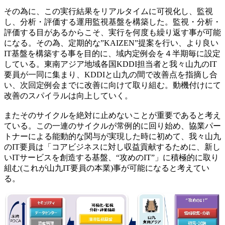
その為に、この実行結果をリアルタイムに可視化し、監視
し、分析・評価する運用監視基盤を構築した。監視・分析・
評価する目があるからこそ、実行を何度も繰り返す事が可能
になる。その為、定期的な”KAIZEN”提案を行い、より良い
IT基盤を構築する事を目的に、域内定例会を４半期毎に設定
している。東南アジア地域各国KDDI担当者と我々山九のIT
要員が一同に集まり、KDDIと山九の間で改善点を指摘し合
い、次回定例会までに改善に向けて取り組む。動機付けにて
改善のスパイラルは向上していく。
またそのサイクルを絶対に止めないことが重要であると考え
ている。この一連のサイクルが常例的に回り始め、協業パー
トナーによる能動的な関与が実現した時に初めて、我々山九
のIT要員は「コアビジネスに対し収益貢献するために、新し
いITサービスを創造する基盤、“攻めのIT”」に積極的に取り
組む(これが山九IT要員の本業)事が可能になると考えてい
る。