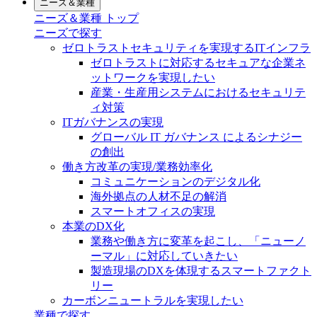
ニーズ＆業種
ニーズ＆業種 トップ
ニーズで探す
ゼロトラストセキュリティを実現するITインフラ
ゼロトラストに対応するセキュアな企業ネ
ットワークを実現したい
産業・生産用システムにおけるセキュリテ
ィ対策
ITガバナンスの実現
グローバル IT ガバナンス によるシナジー
の創出
働き方改革の実現/業務効率化
コミュニケーションのデジタル化
海外拠点の人材不足の解消
スマートオフィスの実現
本業のDX化
業務や働き方に変革を起こし、「ニューノ
ーマル」に対応していきたい
製造現場のDXを体現するスマートファクト
リー
カーボンニュートラルを実現したい
業種で探す