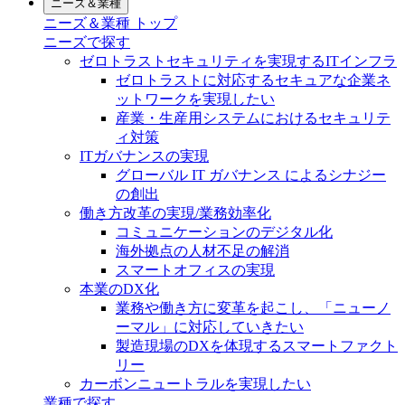
ニーズ＆業種
ニーズ＆業種 トップ
ニーズで探す
ゼロトラストセキュリティを実現するITインフラ
ゼロトラストに対応するセキュアな企業ネ
ットワークを実現したい
産業・生産用システムにおけるセキュリテ
ィ対策
ITガバナンスの実現
グローバル IT ガバナンス によるシナジー
の創出
働き方改革の実現/業務効率化
コミュニケーションのデジタル化
海外拠点の人材不足の解消
スマートオフィスの実現
本業のDX化
業務や働き方に変革を起こし、「ニューノ
ーマル」に対応していきたい
製造現場のDXを体現するスマートファクト
リー
カーボンニュートラルを実現したい
業種で探す