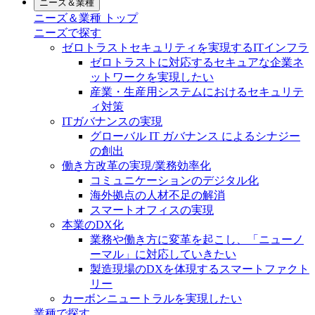
ニーズ＆業種
ニーズ＆業種 トップ
ニーズで探す
ゼロトラストセキュリティを実現するITインフラ
ゼロトラストに対応するセキュアな企業ネ
ットワークを実現したい
産業・生産用システムにおけるセキュリテ
ィ対策
ITガバナンスの実現
グローバル IT ガバナンス によるシナジー
の創出
働き方改革の実現/業務効率化
コミュニケーションのデジタル化
海外拠点の人材不足の解消
スマートオフィスの実現
本業のDX化
業務や働き方に変革を起こし、「ニューノ
ーマル」に対応していきたい
製造現場のDXを体現するスマートファクト
リー
カーボンニュートラルを実現したい
業種で探す