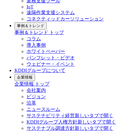
業務支援ツール
IoT
遠隔作業支援システム
コネクティッドカーソリューション
事例＆トレンド
事例＆トレンド
トップ
コラム
導入事例
ホワイトペーパー
パンフレット・ビデオ
ウェビナー・イベント
KDDIグループについて
企業情報
企業情報
トップ
会社案内
ビジョン
沿革
ニュースルーム
サステナビリティ経営
新しいタブで開く
KDDIグループ人権方針
新しいタブで開く
サステナブル調達方針
新しいタブで開く