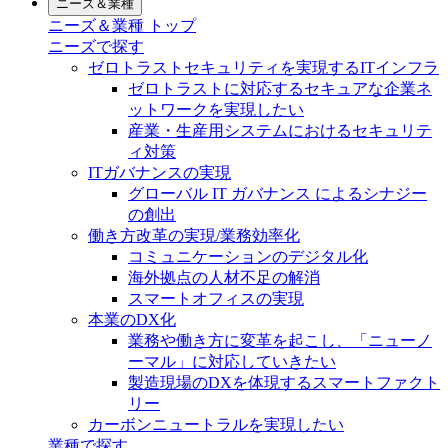
ニーズ＆業種
ニーズ＆業種 トップ
ニーズで探す
ゼロトラストセキュリティを実現するITインフラ
ゼロトラストに対応するセキュアな企業ネ
ットワークを実現したい
産業・生産用システムにおけるセキュリテ
ィ対策
ITガバナンスの実現
グローバル IT ガバナンス によるシナジー
の創出
働き方改革の実現/業務効率化
コミュニケーションのデジタル化
海外拠点の人材不足の解消
スマートオフィスの実現
本業のDX化
業務や働き方に変革を起こし、「ニューノ
ーマル」に対応していきたい
製造現場のDXを体現するスマートファクト
リー
カーボンニュートラルを実現したい
業種で探す