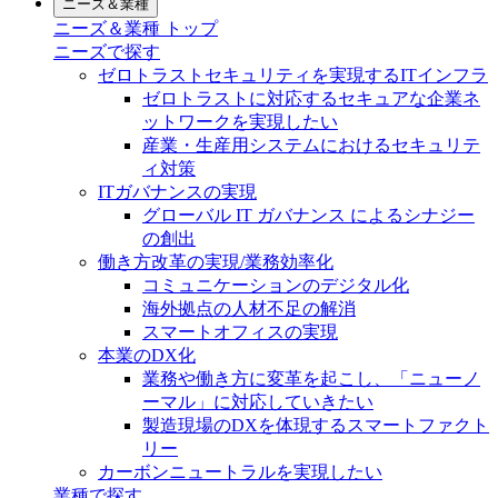
ニーズ＆業種
ニーズ＆業種 トップ
ニーズで探す
ゼロトラストセキュリティを実現するITインフラ
ゼロトラストに対応するセキュアな企業ネ
ットワークを実現したい
産業・生産用システムにおけるセキュリテ
ィ対策
ITガバナンスの実現
グローバル IT ガバナンス によるシナジー
の創出
働き方改革の実現/業務効率化
コミュニケーションのデジタル化
海外拠点の人材不足の解消
スマートオフィスの実現
本業のDX化
業務や働き方に変革を起こし、「ニューノ
ーマル」に対応していきたい
製造現場のDXを体現するスマートファクト
リー
カーボンニュートラルを実現したい
業種で探す