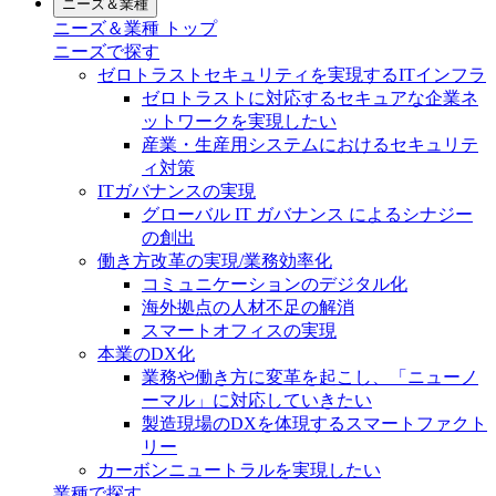
ニーズ＆業種
ニーズ＆業種 トップ
ニーズで探す
ゼロトラストセキュリティを実現するITインフラ
ゼロトラストに対応するセキュアな企業ネ
ットワークを実現したい
産業・生産用システムにおけるセキュリテ
ィ対策
ITガバナンスの実現
グローバル IT ガバナンス によるシナジー
の創出
働き方改革の実現/業務効率化
コミュニケーションのデジタル化
海外拠点の人材不足の解消
スマートオフィスの実現
本業のDX化
業務や働き方に変革を起こし、「ニューノ
ーマル」に対応していきたい
製造現場のDXを体現するスマートファクト
リー
カーボンニュートラルを実現したい
業種で探す