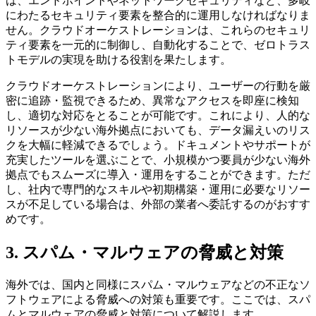
は、エンドポイントやネットワークセキュリティなど、多岐
にわたるセキュリティ要素を整合的に運用しなければなりま
せん。クラウドオーケストレーションは、これらのセキュリ
ティ要素を一元的に制御し、自動化することで、ゼロトラス
トモデルの実現を助ける役割を果たします。
クラウドオーケストレーションにより、ユーザーの行動を厳
密に追跡・監視できるため、異常なアクセスを即座に検知
し、適切な対応をとることが可能です。これにより、人的な
リソースが少ない海外拠点においても、データ漏えいのリス
クを大幅に軽減できるでしょう。ドキュメントやサポートが
充実したツールを選ぶことで、小規模かつ要員が少ない海外
拠点でもスムーズに導入・運用をすることができます。ただ
し、社内で専門的なスキルや初期構築・運用に必要なリソー
スが不足している場合は、外部の業者へ委託するのがおすす
めです。
3. スパム・マルウェアの脅威と対策
海外では、国内と同様にスパム・マルウェアなどの不正なソ
フトウェアによる脅威への対策も重要です。ここでは、スパ
ムとマルウェアの脅威と対策について解説します。