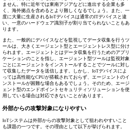
ません。特に近年では東南アジアなどに進出する企業も多
く、海外拠点を含めるとより難しくなるでしょう。また、一
度に大量に生産されるIoTデバイスは通常のITデバイスと違
い、一意のハードウェア識別子が割り当てられないこともあ
ります。
また、一般的にデバイスなどを監視してデータ収集を行うツ
ールは、大きくエージェント型とエージェントレス型に分け
られます。エージェントとはデータ収集を行うためのアプリ
ケーションのことを指し、エージェント型ツールは監視対象
ごとにエージェントをインストールすることでツールに対し
て収集したデータを送信します。しかし、IoTデバイスによ
っては高性能なCPUが搭載されておらず、エージェントのイ
ンストールが困難な場合もあるでしょう。そのため、エージ
ェント型のエンドポイントセキュリティソリューションを使
用している場合は対応できないことがあります。
外部からの攻撃対象になりやすい
IoTシステムは外部からの攻撃対象として狙われやすいこと
も課題の一つです。その理由として以下が挙げられます。