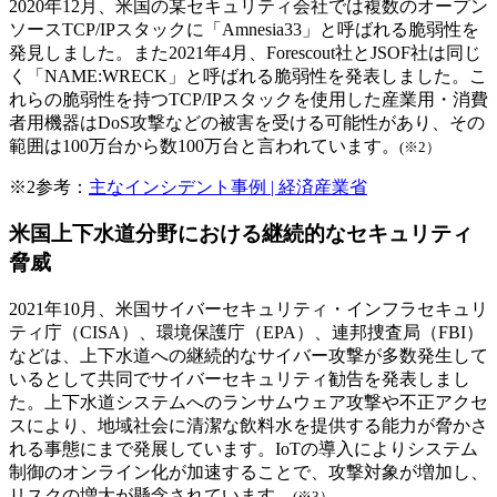
2020年12月、米国の某セキュリティ会社では複数のオープン
ソースTCP/IPスタックに「Amnesia33」と呼ばれる脆弱性を
発見しました。また2021年4月、Forescout社とJSOF社は同じ
く「NAME:WRECK」と呼ばれる脆弱性を発表しました。こ
れらの脆弱性を持つTCP/IPスタックを使用した産業用・消費
者用機器はDoS攻撃などの被害を受ける可能性があり、その
範囲は100万台から数100万台と言われています。
(※2）
※2
参考：
主なインシデント事例 | 経済産業省
米国上下水道分野における継続的なセキュリティ
脅威
2021年10月、米国サイバーセキュリティ・インフラセキュリ
ティ庁（CISA）、環境保護庁（EPA）、連邦捜査局（FBI）
などは、上下水道への継続的なサイバー攻撃が多数発生して
いるとして共同でサイバーセキュリティ勧告を発表しまし
た。上下水道システムへのランサムウェア攻撃や不正アクセ
スにより、地域社会に清潔な飲料水を提供する能力が脅かさ
れる事態にまで発展しています。IoTの導入によりシステム
制御のオンライン化が加速することで、攻撃対象が増加し、
リスクの増大が懸念されています。
(※3）