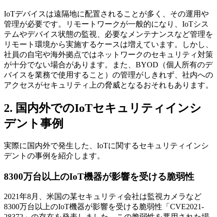
IoTデバイスは遠隔地に配置されることが多く、その運用や
管理が必要です。リモートワークが一般的になり、IoTシス
テムやデバイス状態の監視、必要なメンテナンスなど管理を
リモート環境から実施するケースは増えています。しかし、
社員の自宅や海外拠点ではネットワークのセキュリティ対策
が十分でない場合があります。また、BYOD（個人所有のデ
バイスを業務で使用すること）の管理がしきれず、社内への
アクセスがセキュリティ上の脅威となるおそれもあります。
2. 国内外でのIoTセキュリティインシ
デント事例
実際に国内外で発生した、IoTに関するセキュリティインシ
デントの事例を紹介します。
8300万台以上のIoT機器が影響を受ける脆弱性
2021年8月、米国の某セキュリティ会社は監視カメラなど
8300万台以上のIoT機器が影響を受ける脆弱性「CVE2021-
28372」の存在を発表しました。この脆弱性を悪用された場