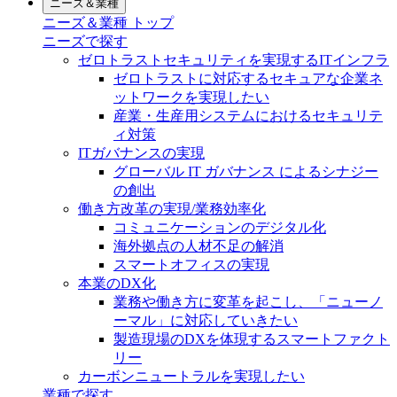
ニーズ＆業種
ニーズ＆業種 トップ
ニーズで探す
ゼロトラストセキュリティを実現するITインフラ
ゼロトラストに対応するセキュアな企業ネ
ットワークを実現したい
産業・生産用システムにおけるセキュリテ
ィ対策
ITガバナンスの実現
グローバル IT ガバナンス によるシナジー
の創出
働き方改革の実現/業務効率化
コミュニケーションのデジタル化
海外拠点の人材不足の解消
スマートオフィスの実現
本業のDX化
業務や働き方に変革を起こし、「ニューノ
ーマル」に対応していきたい
製造現場のDXを体現するスマートファクト
リー
カーボンニュートラルを実現したい
業種で探す