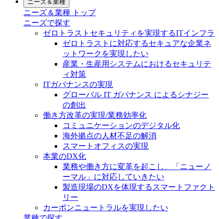
ニーズ＆業種
ニーズ＆業種 トップ
ニーズで探す
ゼロトラストセキュリティを実現するITインフラ
ゼロトラストに対応するセキュアな企業ネ
ットワークを実現したい
産業・生産用システムにおけるセキュリテ
ィ対策
ITガバナンスの実現
グローバル IT ガバナンス によるシナジー
の創出
働き方改革の実現/業務効率化
コミュニケーションのデジタル化
海外拠点の人材不足の解消
スマートオフィスの実現
本業のDX化
業務や働き方に変革を起こし、「ニューノ
ーマル」に対応していきたい
製造現場のDXを体現するスマートファクト
リー
カーボンニュートラルを実現したい
業種で探す